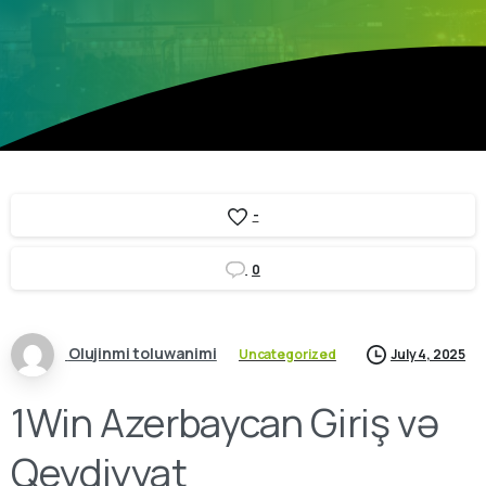
-
0
Olujinmi toluwanimi
Uncategorized
July 4, 2025
1Win Azerbaycan Giriş və
Qeydiyyat