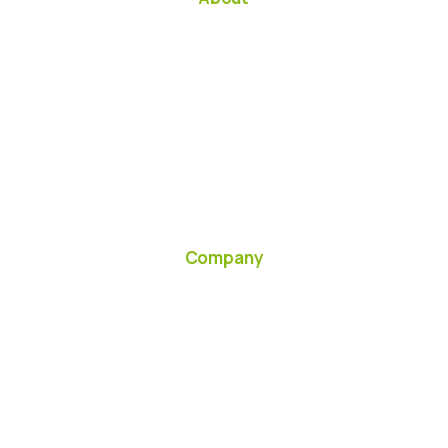
Company