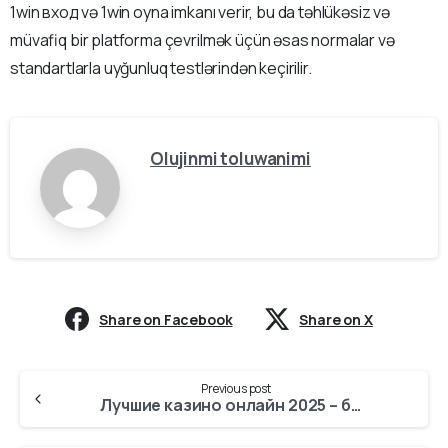
1win вход və 1win oyna imkanı verir, bu da təhlükəsiz və
müvafiq bir platforma çevrilmək üçün əsas normalar və
standartlarla uyğunluq testlərindən keçirilir.
Olujinmi toluwanimi
Share on Facebook
Share on X
Previous post
Лучшие казино онлайн 2025 – быстрые выплаты