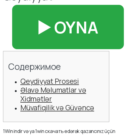
▶️ OYNA
Содержимое
Qeydiyyat Prosesi
Əlavə Məlumatlar və
Xidmətlər
Müvafiqilik və Güvəncə
1Win indir və ya 1win скачать edərək qazancınız üçün