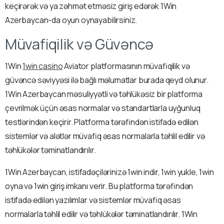
keçirərək və ya zəhmət etməsiz giriş edərək 1Win
Azerbaycan-da oyun oynayabilirsiniz.
Müvafiqilik və Güvəncə
1Win
1win casino
Aviator platformasının müvafiqilik və
güvəncə səviyyəsi ilə bağlı məlumatlar burada qeyd olunur.
1Win Azerbaycan məsuliyyətli və təhlükəsiz bir platforma
çevrilmək üçün əsas normalar və standartlarla uyğunluq
testlərindən keçirir. Platforma tərəfindən istifadə edilən
sistemlər və alətlər müvafiq əsas normalarla təhlil edilir və
təhlükələr təminatlandırılır.
1Win Azerbaycan, istifadəçilərinizə 1win indir, 1win yukle, 1win
oyna və 1win giriş imkanı verir. Bu platforma tərəfindən
istifadə edilən yazılımlar və sistemlər müvafiq əsas
normalarla təhlil edilir və təhlükələr təminatlandırılır. 1Win