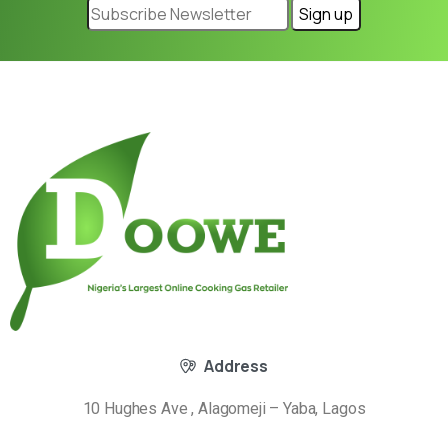
Address
10 Hughes Ave , Alagomeji – Yaba, Lagos