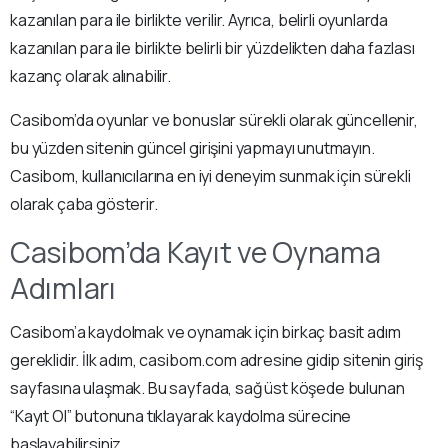
kazanılan para ile birlikte verilir. Ayrıca, belirli oyunlarda
kazanılan para ile birlikte belirli bir yüzdelikten daha fazlası
kazanç olarak alınabilir.
Casibom’da oyunlar ve bonuslar sürekli olarak güncellenir,
bu yüzden sitenin güncel girişini yapmayı unutmayın.
Casibom, kullanıcılarına en iyi deneyim sunmak için sürekli
olarak çaba gösterir.
Casibom’da Kayıt ve Oynama
Adımları
Casibom’a kaydolmak ve oynamak için birkaç basit adım
gereklidir. İlk adım, casibom.com adresine gidip sitenin giriş
sayfasına ulaşmak. Bu sayfada, sağ üst köşede bulunan
“Kayıt Ol” butonuna tıklayarak kaydolma sürecine
başlayabilirsiniz.