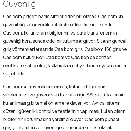
Güvenliği
Casibom giriş ve bahis sitelerinden biri olarak, Casibom’un
güvenilirliği ve güvenlik politikaları dikkatlice incelendi.
Casibom, kullanıcıların bilgilerinin ve para transferlerinin
güvenliği konusunda ciddi bir tutum sergiliyor. Sitenin güncel
giriş yöntemleri arasında Casibom giriş, Casibom 158 giriş ve
Casıbom bulunuyor. Cadibom ve Casibon da benzer
özelliklere sahip olup, kullanıcıların ihtiyaçlarına uygun olanını
seçebilirler.
Casibom’un güvenlik sistemleri, kullanıcı bilgilerinin
şifrelenmesi ve güvenli veri transferi için SSL sertifikalarının
kullanılması gibi temel önlemlere dayanıyor. Ayrıca, sitenin
düzenli güvenlik kontrol ve testlerinin yapılması, kullanıcıların
bilgilerinin korunmasına yardımcı oluyor. Casibom güncel
giriş yöntemleri ve güvenliği konusunda sürekli olarak