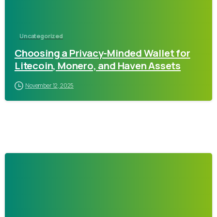
Uncategorized
Choosing a Privacy-Minded Wallet for
Litecoin, Monero, and Haven Assets
November 12, 2025
-