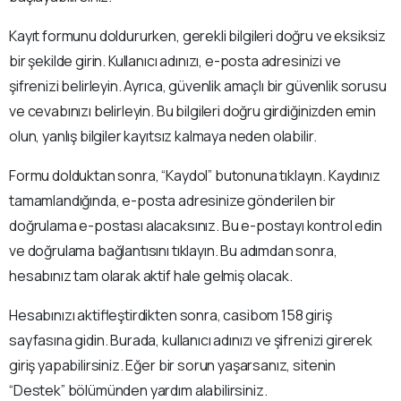
Kayıt formunu doldururken, gerekli bilgileri doğru ve eksiksiz
bir şekilde girin. Kullanıcı adınızı, e-posta adresinizi ve
şifrenizi belirleyin. Ayrıca, güvenlik amaçlı bir güvenlik sorusu
ve cevabınızı belirleyin. Bu bilgileri doğru girdiğinizden emin
olun, yanlış bilgiler kayıtsız kalmaya neden olabilir.
Formu dolduktan sonra, “Kaydol” butonuna tıklayın. Kaydınız
tamamlandığında, e-posta adresinize gönderilen bir
doğrulama e-postası alacaksınız. Bu e-postayı kontrol edin
ve doğrulama bağlantısını tıklayın. Bu adımdan sonra,
hesabınız tam olarak aktif hale gelmiş olacak.
Hesabınızı aktifleştirdikten sonra, casibom 158 giriş
sayfasına gidin. Burada, kullanıcı adınızı ve şifrenizi girerek
giriş yapabilirsiniz. Eğer bir sorun yaşarsanız, sitenin
“Destek” bölümünden yardım alabilirsiniz.