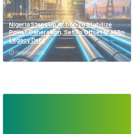
Uncategorized
Nigeria Steps Up Action To Stabilize
Power Generation, Set To Offset N185Bn
Legacy Debt
December 6, 2025
-