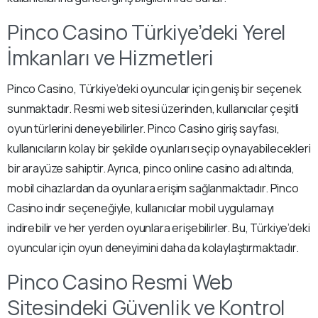
Pinco Casino Türkiye’deki Yerel
İmkanları ve Hizmetleri
Pinco Casino, Türkiye’deki oyuncular için geniş bir seçenek
sunmaktadır. Resmi web sitesi üzerinden, kullanıcılar çeşitli
oyun türlerini deneyebilirler. Pinco Casino giriş sayfası,
kullanıcıların kolay bir şekilde oyunları seçip oynayabilecekleri
bir arayüze sahiptir. Ayrıca, pinco online casino adı altında,
mobil cihazlardan da oyunlara erişim sağlanmaktadır. Pinco
Casino indir seçeneğiyle, kullanıcılar mobil uygulamayı
indirebilir ve her yerden oyunlara erişebilirler. Bu, Türkiye’deki
oyuncular için oyun deneyimini daha da kolaylaştırmaktadır.
Pinco Casino Resmi Web
Sitesindeki Güvenlik ve Kontrol