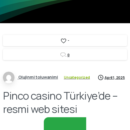
-
0
Olujinmi toluwanimi
Uncategorized
April 1, 2025
Pinco casino Türkiye’de –
resmi web sitesi