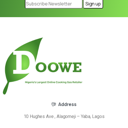
Address
10 Hughes Ave , Alagomeji – Yaba, Lagos