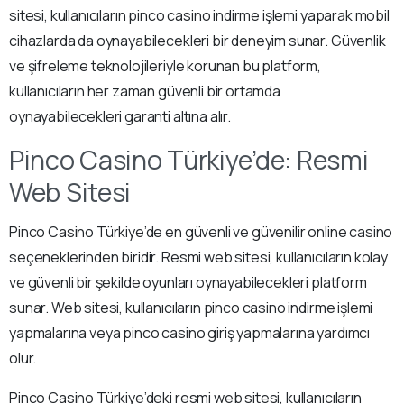
sitesi, kullanıcıların pinco casino indirme işlemi yaparak mobil
cihazlarda da oynayabilecekleri bir deneyim sunar. Güvenlik
ve şifreleme teknolojileriyle korunan bu platform,
kullanıcıların her zaman güvenli bir ortamda
oynayabilecekleri garanti altına alır.
Pinco Casino Türkiye’de: Resmi
Web Sitesi
Pinco Casino Türkiye’de en güvenli ve güvenilir online casino
seçeneklerinden biridir. Resmi web sitesi, kullanıcıların kolay
ve güvenli bir şekilde oyunları oynayabilecekleri platform
sunar. Web sitesi, kullanıcıların pinco casino indirme işlemi
yapmalarına veya pinco casino giriş yapmalarına yardımcı
olur.
Pinco Casino Türkiye’deki resmi web sitesi, kullanıcıların