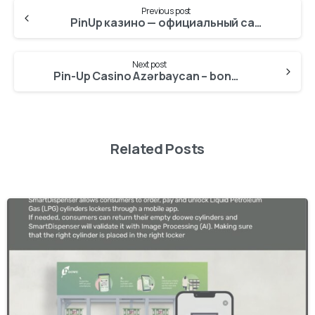
Previous post
PinUp казино — официальный сайт сегодня
Next post
Pin-Up Casino Azərbaycan – bonus 2025
Related Posts
-